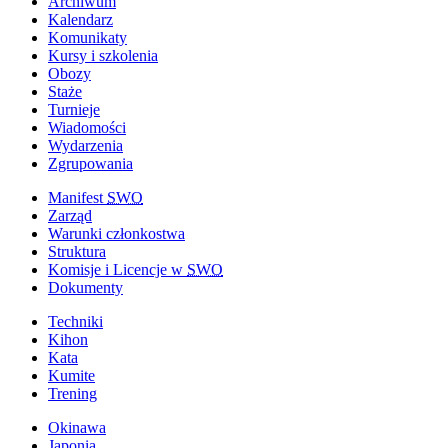
Archiwum
Kalendarz
Komunikaty
Kursy i szkolenia
Obozy
Staże
Turnieje
Wiadomości
Wydarzenia
Zgrupowania
Manifest
SWO
Zarząd
Warunki członkostwa
Struktura
Komisje i Licencje w
SWO
Dokumenty
Techniki
Kihon
Kata
Kumite
Trening
Okinawa
Japonia