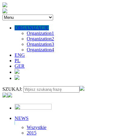
ORGANIZACJE
Organization1
Organization2
Organization3
Organization4
ENG
PL
GER
SZUKAJ:
NEWS
Wszystkie
2015