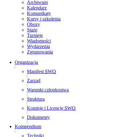
Archiwum
Kalendarz
Komunikaty
Kursy i szkolenia
Obozy
Staże
Turnieje
Wiadomości
Wydarzenia
Zgrupowania
Organizacja
Manifest
SWO
Zarząd
Warunki członkostwa
Struktura
Komisje i Licencje
SWO
Dokumenty
Kompendium
Techniki