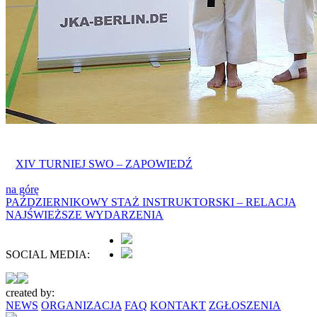
XIV TURNIEJ SWO – ZAPOWIEDŹ
na górę
PAŹDZIERNIKOWY STAŻ INSTRUKTORSKI – RELACJA
NAJŚWIEŻSZE WYDARZENIA
SOCIAL MEDIA:
created by:
NEWS
ORGANIZACJA
FAQ
KONTAKT
ZGŁOSZENIA