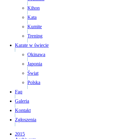
Kihon
Kata
Kumite
Trening
Karate w świecie
Okinawa
Japonia
Świat
Polska
Faq
Galeria
Kontakt
Zgłoszenia
2015