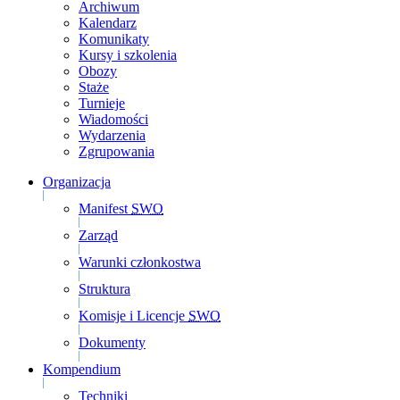
Archiwum
Kalendarz
Komunikaty
Kursy i szkolenia
Obozy
Staże
Turnieje
Wiadomości
Wydarzenia
Zgrupowania
Organizacja
Manifest
SWO
Zarząd
Warunki członkostwa
Struktura
Komisje i Licencje
SWO
Dokumenty
Kompendium
Techniki