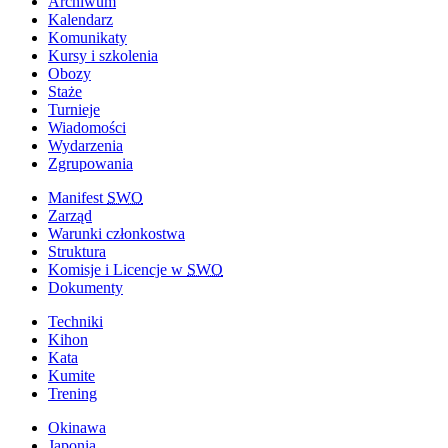
Archiwum
Kalendarz
Komunikaty
Kursy i szkolenia
Obozy
Staże
Turnieje
Wiadomości
Wydarzenia
Zgrupowania
Manifest
SWO
Zarząd
Warunki członkostwa
Struktura
Komisje i Licencje w
SWO
Dokumenty
Techniki
Kihon
Kata
Kumite
Trening
Okinawa
Japonia