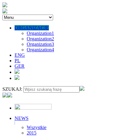
ORGANIZACJE
Organization1
Organization2
Organization3
Organization4
ENG
PL
GER
SZUKAJ:
NEWS
Wszystkie
2015