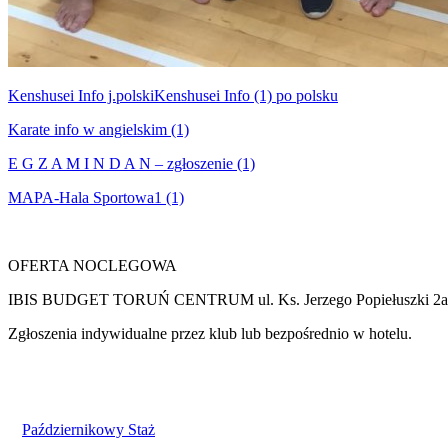
Kenshusei Info j.polski
Kenshusei Info (1) po polsku
Karate info w angielskim (1)
E G Z A M I N D A N – zgłoszenie (1)
MAPA-Hala Sportowa1 (1)
OFERTA NOCLEGOWA
IBIS BUDGET TORUŃ CENTRUM ul. Ks. Jerzego Popiełuszki 2a 87
Zgłoszenia indywidualne przez klub lub bezpośrednio w hotelu.
Październikowy Staż